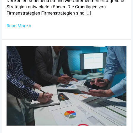
Denken entscheidend ist und wie Unternehmen erfolgreiche
Strategien entwickeln können. Die Grundlagen von
Firmenstrategien Firmenstrategien sind […]
Read More »
Erfolgreiches
Business:
Warum
Flexibilität
und
Innovation
der
Schlüssel
sind