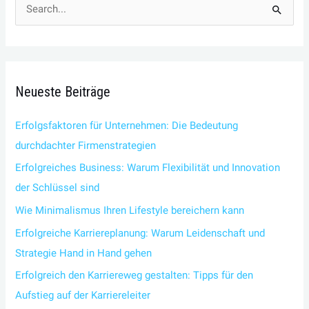
S
u
c
h
Neueste Beiträge
e
n
Erfolgsfaktoren für Unternehmen: Die Bedeutung
n
durchdachter Firmenstrategien
a
Erfolgreiches Business: Warum Flexibilität und Innovation
c
der Schlüssel sind
h
Wie Minimalismus Ihren Lifestyle bereichern kann
:
Erfolgreiche Karriereplanung: Warum Leidenschaft und
Strategie Hand in Hand gehen
Erfolgreich den Karriereweg gestalten: Tipps für den
Aufstieg auf der Karriereleiter